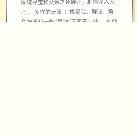
围绕寻宝和父亲之死展开，剧情深入人
心。 多样的玩法 ：集冒险、解谜、角
色扮演和一些“黄油”元素于一体。 互动
性强 ：玩家可以通过挖宝、钓鱼、合
成、与NPC互动等多种方式来体验游
戏。
★
精心制作的游戏体验
→
✧
♥