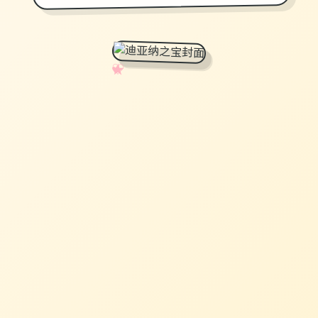
✧
♡
★
♥